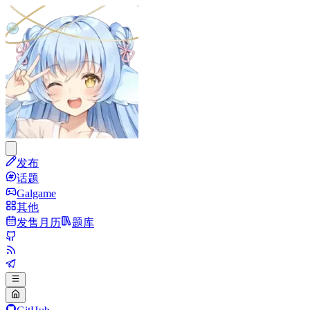
发布
话题
Galgame
其他
发售月历
题库