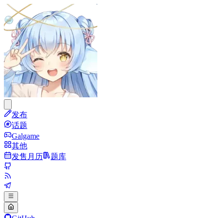
发布
话题
Galgame
其他
发售月历
题库