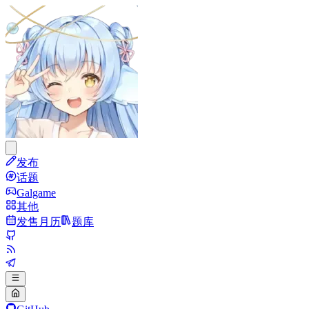
发布
话题
Galgame
其他
发售月历
题库