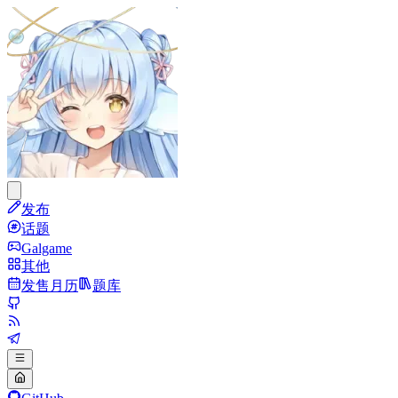
发布
话题
Galgame
其他
发售月历
题库