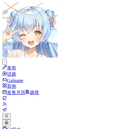
发布
话题
Galgame
其他
发售月历
题库