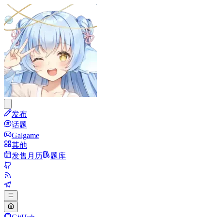
发布
话题
Galgame
其他
发售月历
题库