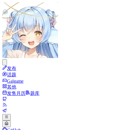
发布
话题
Galgame
其他
发售月历
题库