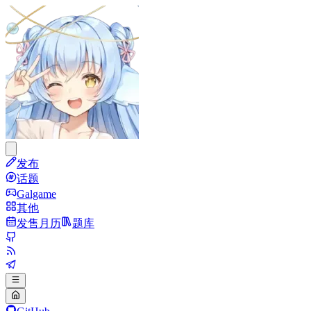
发布
话题
Galgame
其他
发售月历
题库