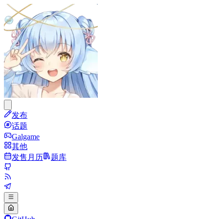
发布
话题
Galgame
其他
发售月历
题库