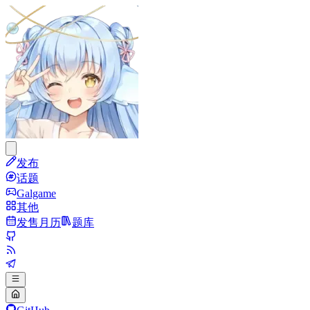
发布
话题
Galgame
其他
发售月历
题库