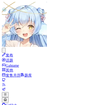
发布
话题
Galgame
其他
发售月历
题库