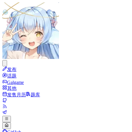
发布
话题
Galgame
其他
发售月历
题库