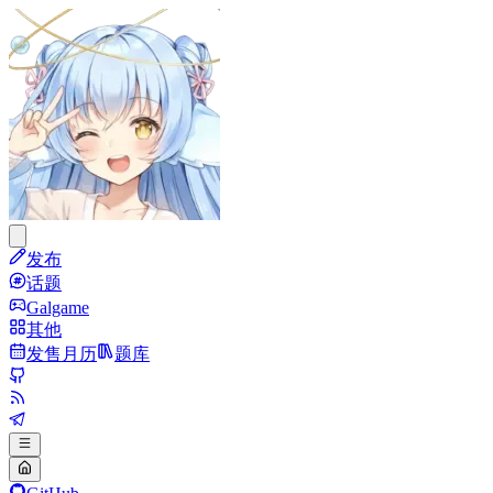
发布
话题
Galgame
其他
发售月历
题库