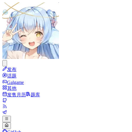
发布
话题
Galgame
其他
发售月历
题库