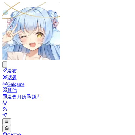
发布
话题
Galgame
其他
发售月历
题库