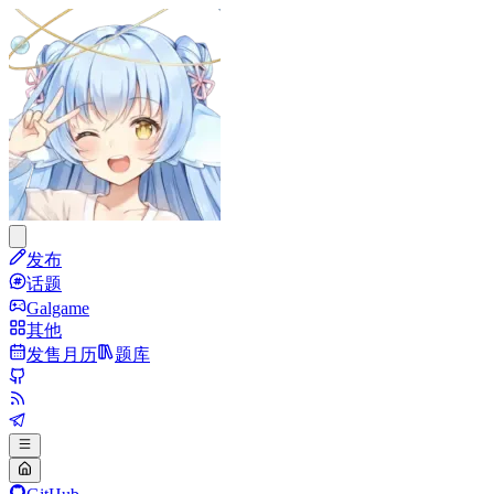
发布
话题
Galgame
其他
发售月历
题库