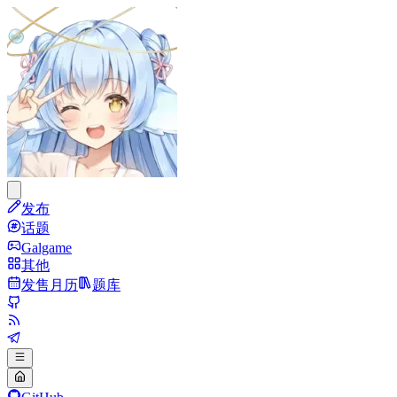
发布
话题
Galgame
其他
发售月历
题库