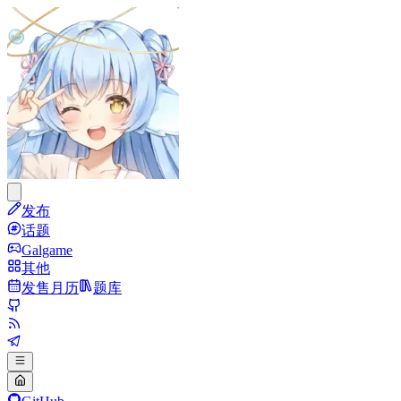
发布
话题
Galgame
其他
发售月历
题库