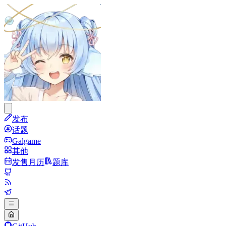
发布
话题
Galgame
其他
发售月历
题库