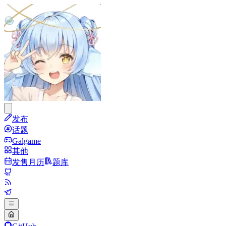
发布
话题
Galgame
其他
发售月历
题库