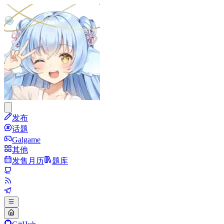
发布
话题
Galgame
其他
发售月历
题库