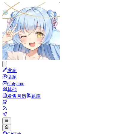
发布
话题
Galgame
其他
发售月历
题库