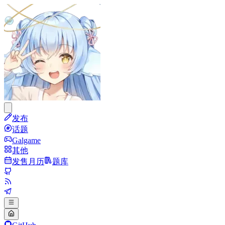
发布
话题
Galgame
其他
发售月历
题库