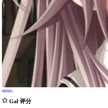
aurora ·
Gal 评分