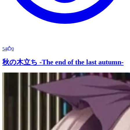
54
0
秋の木立ち -The end of the last autumn-