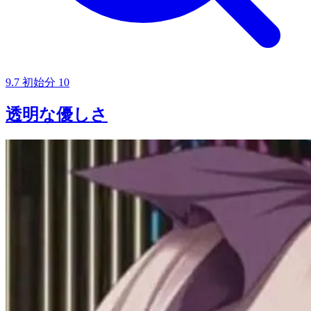
9.7
初始分
10
透明な優しさ