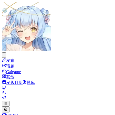
发布
话题
Galgame
其他
发售月历
题库