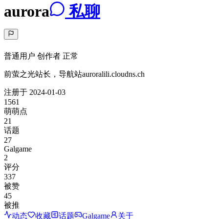
aurora
私聊
普通用户
创作者
正常
前萤之光站长，导航站auroralili.cloudns.ch
注册于
2024-01-03
1561
萌萌点
21
话题
27
Galgame
2
评分
337
被赞
45
被推
动态
收藏
话题
Galgame
关于