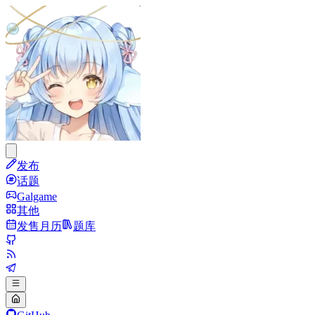
发布
话题
Galgame
其他
发售月历
题库