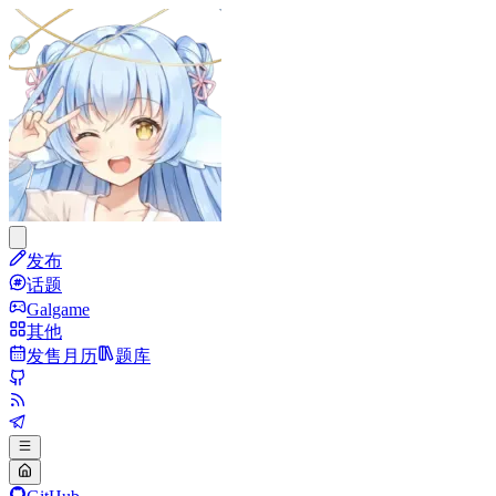
发布
话题
Galgame
其他
发售月历
题库