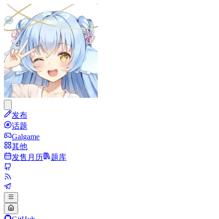
发布
话题
Galgame
其他
发售月历
题库