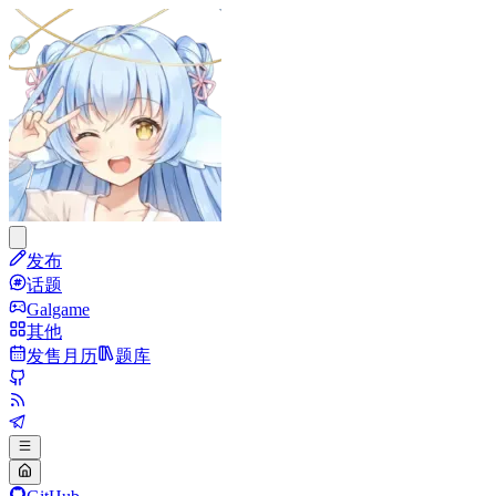
发布
话题
Galgame
其他
发售月历
题库