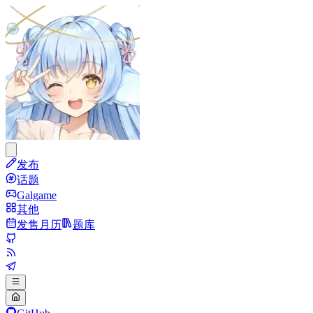
发布
话题
Galgame
其他
发售月历
题库