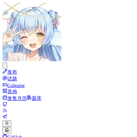
发布
话题
Galgame
其他
发售月历
题库