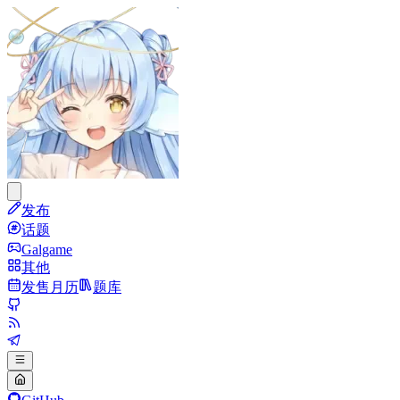
发布
话题
Galgame
其他
发售月历
题库