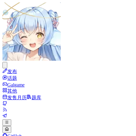
发布
话题
Galgame
其他
发售月历
题库