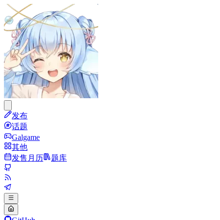
发布
话题
Galgame
其他
发售月历
题库