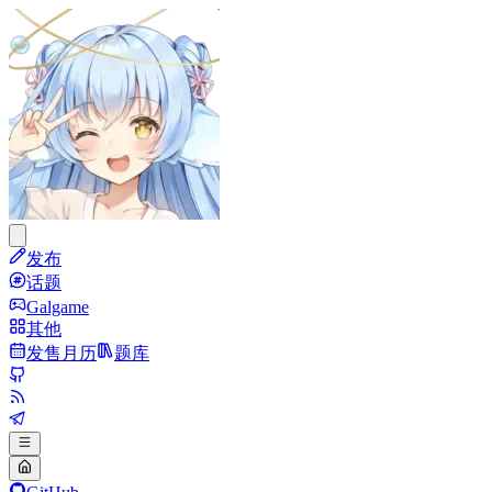
发布
话题
Galgame
其他
发售月历
题库