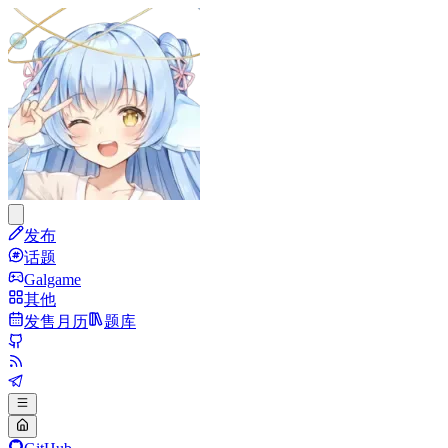
发布
话题
Galgame
其他
发售月历
题库