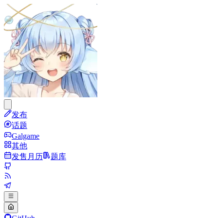
发布
话题
Galgame
其他
发售月历
题库