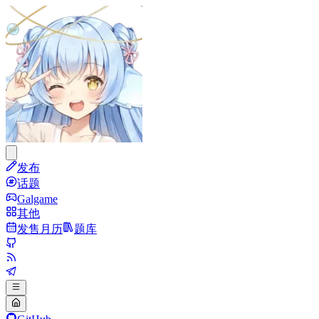
发布
话题
Galgame
其他
发售月历
题库