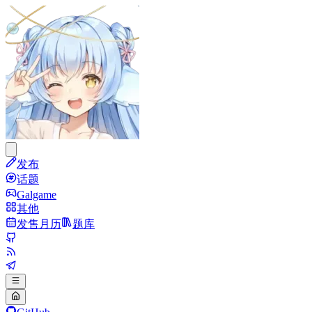
发布
话题
Galgame
其他
发售月历
题库