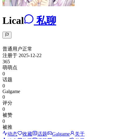
Lical
私聊
普通用户
正常
注册于
2025-12-22
365
萌萌点
0
话题
0
Galgame
0
评分
0
被赞
0
被推
动态
收藏
话题
Galgame
关于