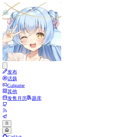
发布
话题
Galgame
其他
发售月历
题库