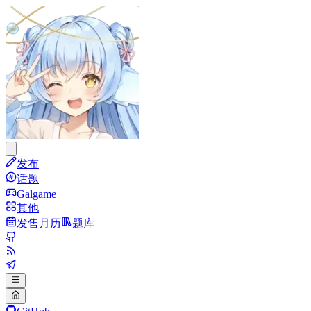
发布
话题
Galgame
其他
发售月历
题库