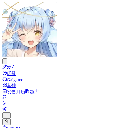
发布
话题
Galgame
其他
发售月历
题库