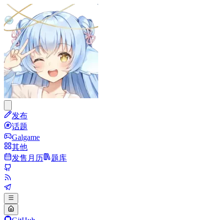
发布
话题
Galgame
其他
发售月历
题库