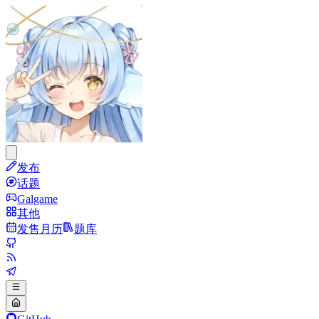
发布
话题
Galgame
其他
发售月历
题库