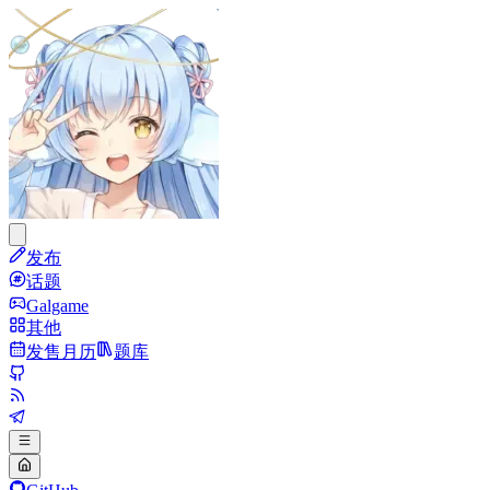
发布
话题
Galgame
其他
发售月历
题库