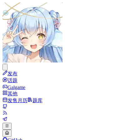
发布
话题
Galgame
其他
发售月历
题库