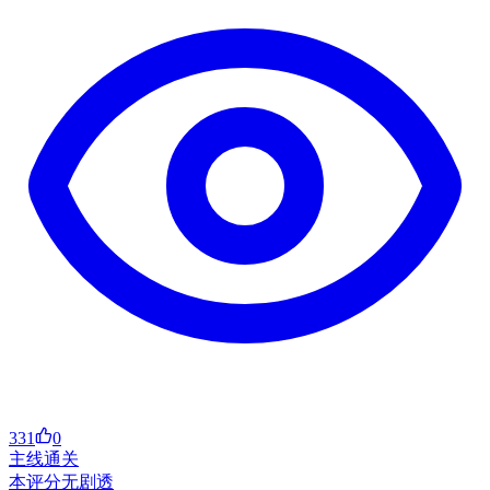
331
0
主线通关
本评分无剧透