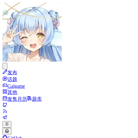
发布
话题
Galgame
其他
发售月历
题库