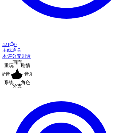
421
0
主线通关
本评分无剧透
画面
重玩
剧情
配音
音乐
系统
角色
分支