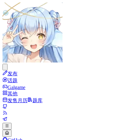
发布
话题
Galgame
其他
发售月历
题库