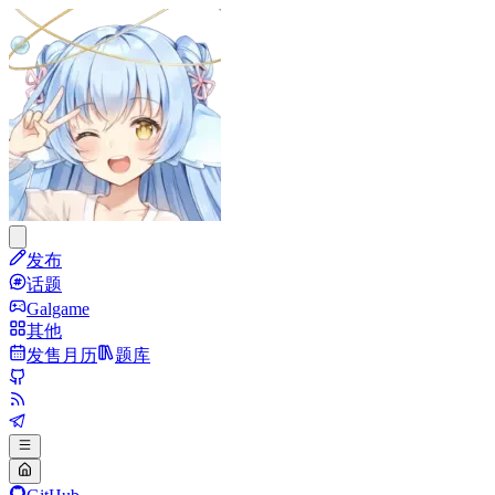
发布
话题
Galgame
其他
发售月历
题库