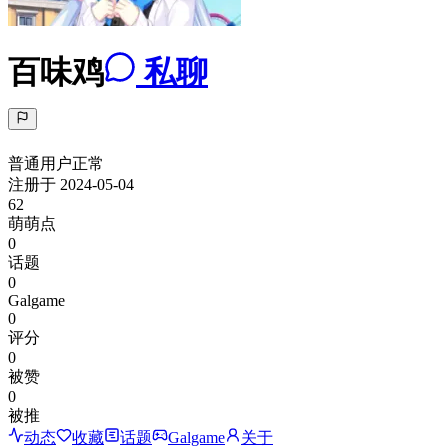
百味鸡
私聊
普通用户
正常
注册于
2024-05-04
62
萌萌点
0
话题
0
Galgame
0
评分
0
被赞
0
被推
动态
收藏
话题
Galgame
关于