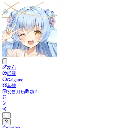
发布
话题
Galgame
其他
发售月历
题库