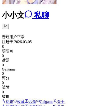
小小文
私聊
普通用户
正常
注册于
2026-03-05
8
萌萌点
0
话题
0
Galgame
0
评分
0
被赞
0
被推
动态
收藏
话题
Galgame
关于