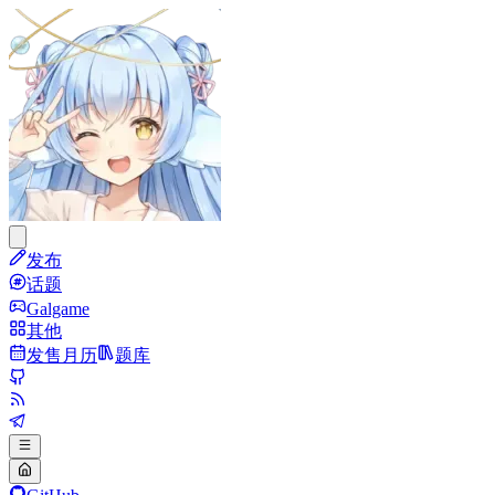
发布
话题
Galgame
其他
发售月历
题库